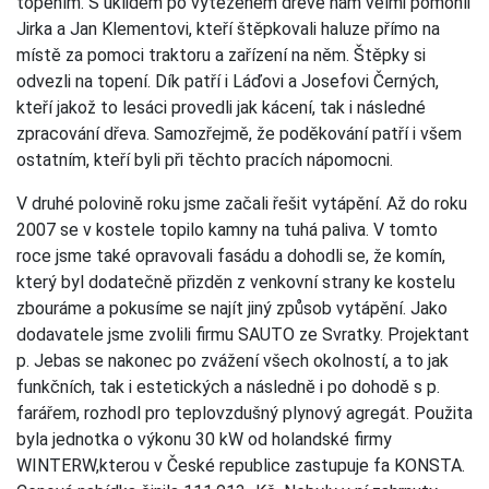
topením. S úklidem po vytěženém dřevě nám velmi pomohli
Jirka a Jan Klementovi, kteří štěpkovali haluze přímo na
místě za pomoci traktoru a zařízení na něm. Štěpky si
odvezli na topení. Dík patří i Láďovi a Josefovi Černých,
kteří jakož to lesáci provedli jak kácení, tak i následné
zpracování dřeva. Samozřejmě, že poděkování patří i všem
ostatním, kteří byli při těchto pracích nápomocni.
V druhé polovině roku jsme začali řešit vytápění. Až do roku
2007 se v kostele topilo kamny na tuhá paliva. V tomto
roce jsme také opravovali fasádu a dohodli se, že komín,
který byl dodatečně přizděn z venkovní strany ke kostelu
zbouráme a pokusíme se najít jiný způsob vytápění. Jako
dodavatele jsme zvolili firmu SAUTO ze Svratky. Projektant
p. Jebas se nakonec po zvážení všech okolností, a to jak
funkčních, tak i estetických a následně i po dohodě s p.
farářem, rozhodl pro teplovzdušný plynový agregát. Použita
byla jednotka o výkonu 30 kW od holandské firmy
WINTERW,kterou v České republice zastupuje fa KONSTA.