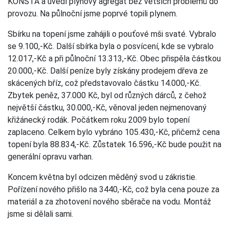
KONSTA a uvedl plynový agregát bez větších problémů do
provozu. Na půlnoční jsme poprvé topili plynem.
Sbírku na topení jsme zahájili o pouťové mši svaté. Vybralo
se 9.100,-Kč. Další sbírka byla o posvícení, kde se vybralo
12.017,-Kč a při půlnoční 13.313,-Kč. Obec přispěla částkou
20.000,-Kč. Další peníze byly získány prodejem dřeva ze
skácených bříz, což představovalo částku 14.000,-Kč.
Zbytek peněz, 37.000 Kč, byl od různých dárců, z čehož
největší částku, 30.000,-Kč, věnoval jeden nejmenovaný
křižánecký rodák. Počátkem roku 2009 bylo topení
zaplaceno. Celkem bylo vybráno 105.430,-Kč, přičemž cena
topení byla 88.834,-Kč. Zůstatek 16.596,-Kč bude použit na
generální opravu varhan.
Koncem května byl odcizen měděný svod u zákristie.
Pořízení nového přišlo na 3440,-Kč, což byla cena pouze za
materiál a za zhotovení nového sběrače na vodu. Montáž
jsme si dělali sami.