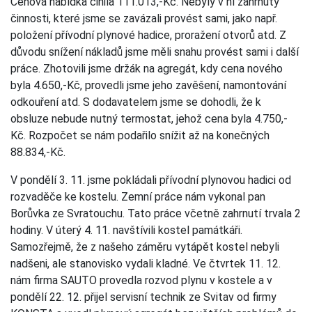
Cenová nabídka činila 111.013,-Kč. Nebyly v ní zahrnuty
činnosti, které jsme se zavázali provést sami, jako např.
položení přívodní plynové hadice, proražení otvorů atd. Z
důvodu snížení nákladů jsme měli snahu provést sami i další
práce. Zhotovili jsme držák na agregát, kdy cena nového
byla 4.650,-Kč, provedli jsme jeho zavěšení, namontování
odkouření atd. S dodavatelem jsme se dohodli, že k
obsluze nebude nutný termostat, jehož cena byla 4.750,-
Kč. Rozpočet se nám podařilo snížit až na konečných
88.834,-Kč.
V pondělí 3. 11. jsme pokládali přívodní plynovou hadici od
rozvaděče ke kostelu. Zemní práce nám vykonal pan
Borůvka ze Svratouchu. Tato práce včetně zahrnutí trvala 2
hodiny. V úterý 4. 11. navštívili kostel památkáři.
Samozřejmě, že z našeho záměru vytápět kostel nebyli
nadšeni, ale stanovisko vydali kladné. Ve čtvrtek 11. 12.
nám firma SAUTO provedla rozvod plynu v kostele a v
pondělí 22. 12. přijel servisní technik ze Svitav od firmy