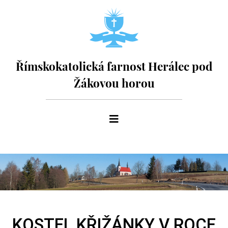
Římskokatolická farnost Herálec pod
Žákovou horou
KOSTEL KŘIŽÁNKY V ROCE