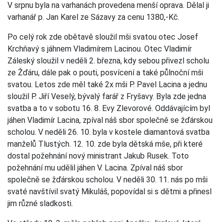
V srpnu byla na varhanách provedena menší oprava. Dělal ji
varhanář p. Jan Karel ze Sázavy za cenu 1380,-Kč.
Po celý rok zde obětavě sloužil mši svatou otec Josef
Krchňavý s jáhnem Vladimírem Lacinou. Otec Vladimír
Záleský sloužil v neděli 2. března, kdy sebou přivezl scholu
ze Žďáru, dále pak o pouti, posvícení a také půlnoční mši
svatou. Letos zde měl také 2x mši P. Pavel Lacina a jednu
sloužil P. Jiří Veselý, bývalý farář z Fryšavy. Byla zde jedna
svatba a to v sobotu 16. 8. Evy Zlevorové. Oddávajícím byl
jáhen Vladimír Lacina, zpíval náš sbor společně se žďárskou
scholou. V neděli 26. 10. byla v kostele diamantová svatba
manželů Tlustých. 12. 10. zde byla dětská mše, při které
dostal požehnání nový ministrant Jakub Rusek. Toto
požehnání mu udělil jáhen V. Lacina. Zpíval náš sbor
společně se žďárskou scholou. V neděli 30. 11. nás po mši
svaté navštívil svatý Mikuláš, popovídal si s dětmi a přinesl
jim různé sladkosti.