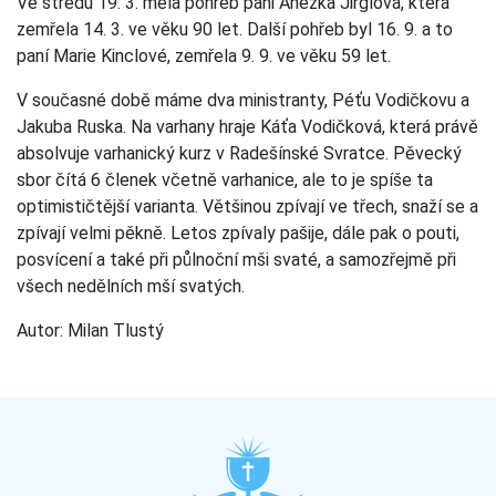
Ve středu 19. 3. měla pohřeb pani Anežka Jirglová, která
zemřela 14. 3. ve věku 90 let. Další pohřeb byl 16. 9. a to
paní Marie Kinclové, zemřela 9. 9. ve věku 59 let.
V současné době máme dva ministranty, Péťu Vodičkovu a
Jakuba Ruska. Na varhany hraje Káťa Vodičková, která právě
absolvuje varhanický kurz v Radešínské Svratce. Pěvecký
sbor čítá 6 členek včetně varhanice, ale to je spíše ta
optimističtější varianta. Většinou zpívají ve třech, snaží se a
zpívají velmi pěkně. Letos zpívaly pašije, dále pak o pouti,
posvícení a také při půlnoční mši svaté, a samozřejmě při
všech nedělních mší svatých.
Autor: Milan Tlustý