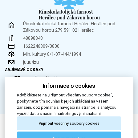
Římskokatolická farnost
Herálec pod Žákovou horou
Římskokatolická farnost Herálec
Herálec pod
Žákovou horou 279
591 02 Herálec
48898848
1622246309/0800
Min. kultury 8/1-07-444/1994
juuu4zu
ZAJÍMAVÉ ODKAZY
Obec Herálec
Informace o cookies
Obec Křižánky
Donátor.cz
Když kliknete na „Přijmout všechny soubory cookie“,
poskytnete tím souhlas k jejich ukládání na vašem
zařízení, což pomáhá s navigací na stránce, s analýzou
využití dat a s našimi marketingovými snahami.
Přijmout všechny soubory cookies
All Rights Reserved, Římskokatolická farnost Herálec. © 2024