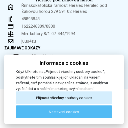
Římskokatolická farnost Herálec
Herálec pod
Žákovou horou 279
591 02 Herálec
48898848
1622246309/0800
Min. kultury 8/1-07-444/1994
juuu4zu
ZAJÍMAVÉ ODKAZY
Obec Herálec
Informace o cookies
Obec Křižánky
Donátor.cz
Když kliknete na „Přijmout všechny soubory cookie“,
poskytnete tím souhlas k jejich ukládání na vašem
zařízení, což pomáhá s navigací na stránce, s analýzou
využití dat a s našimi marketingovými snahami.
Přijmout všechny soubory cookies
All Rights Reserved, Římskokatolická farnost Herálec. © 2024
Nastavení cookies
Webdesign by
LE CLAVERA s.r.o.