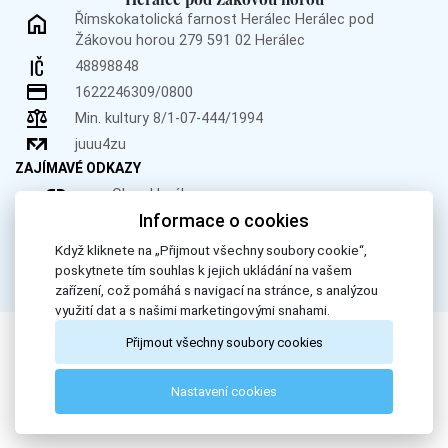
Římskokatolická farnost Herálec
Herálec pod
Žákovou horou 279
591 02 Herálec
48898848
1622246309/0800
Min. kultury 8/1-07-444/1994
juuu4zu
ZAJÍMAVÉ ODKAZY
Obec Herálec
Informace o cookies
Obec Křižánky
Donátor.cz
Když kliknete na „Přijmout všechny soubory cookie“,
poskytnete tím souhlas k jejich ukládání na vašem
zařízení, což pomáhá s navigací na stránce, s analýzou
využití dat a s našimi marketingovými snahami.
Přijmout všechny soubory cookies
All Rights Reserved, Římskokatolická farnost Herálec. © 2024
Nastavení cookies
Webdesign by
LE CLAVERA s.r.o.