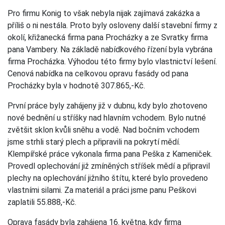
Pro firmu Konig to však nebyla nijak zajímavá zakázka a
příliš o ni nestála. Proto byly osloveny další stavební firmy z
okolí, křižanecká firma pana Procházky a ze Svratky firma
pana Vambery. Na základě nabídkového řízení byla vybrána
firma Procházka. Výhodou této firmy bylo vlastnictví lešení.
Cenová nabídka na celkovou opravu fasády od pana
Procházky byla v hodnotě 307.865,-Kč.
První práce byly zahájeny již v dubnu, kdy bylo zhotoveno
nové bednění u stříšky nad hlavním vchodem. Bylo nutné
zvětšit sklon kvůli sněhu a vodě. Nad bočním vchodem
jsme strhli starý plech a připravili na pokrytí mědí.
Klempířské práce vykonala firma pana Peška z Kameniček.
Provedl oplechování již zmíněných stříšek mědí a připravil
plechy na oplechování jižního štítu, které bylo provedeno
vlastními silami. Za materiál a práci jsme panu Peškovi
zaplatili 55.888,-Kč.
Oprava fasády byla zahájena 16. května, kdy firma