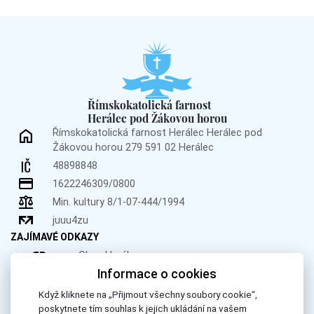
Římskokatolická farnost
Herálec pod Žákovou horou
Římskokatolická farnost Herálec
Herálec pod
Žákovou horou 279
591 02 Herálec
48898848
1622246309/0800
Min. kultury 8/1-07-444/1994
juuu4zu
ZAJÍMAVÉ ODKAZY
Obec Herálec
Informace o cookies
Obec Křižánky
Donátor.cz
Když kliknete na „Přijmout všechny soubory cookie“,
poskytnete tím souhlas k jejich ukládání na vašem