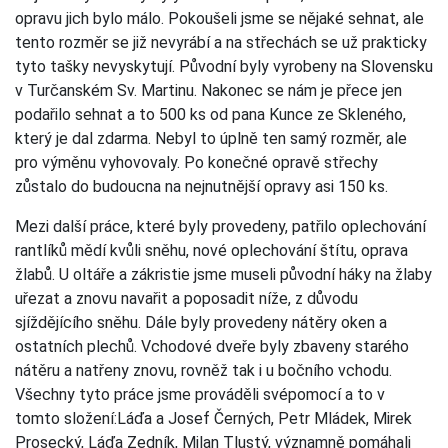
opravu jich bylo málo. Pokoušeli jsme se nějaké sehnat, ale
tento rozměr se již nevyrábí a na střechách se už prakticky
tyto tašky nevyskytují. Původní byly vyrobeny na Slovensku
v Turčanském Sv. Martinu. Nakonec se nám je přece jen
podařilo sehnat a to 500 ks od pana Kunce ze Skleného,
který je dal zdarma. Nebyl to úplně ten samý rozměr, ale
pro výměnu vyhovovaly. Po konečné opravě střechy
zůstalo do budoucna na nejnutnější opravy asi 150 ks.
Mezi další práce, které byly provedeny, patřilo oplechování
rantlíků mědí kvůli sněhu, nové oplechování štítu, oprava
žlabů. U oltáře a zákristie jsme museli původní háky na žlaby
uřezat a znovu navařit a poposadit níže, z důvodu
sjíždějícího sněhu. Dále byly provedeny nátěry oken a
ostatních plechů. Vchodové dveře byly zbaveny starého
nátěru a natřeny znovu, rovněž tak i u bočního vchodu.
Všechny tyto práce jsme prováděli svépomocí a to v
tomto složení:Láďa a Josef Černých, Petr Mládek, Mirek
Prosecký, Láďa Zedník, Milan Tlustý, významně pomáhali