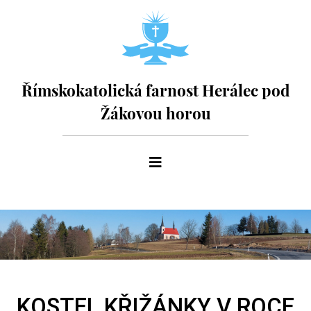
Římskokatolická farnost Herálec pod
Žákovou horou
KOSTEL KŘIŽÁNKY V ROCE