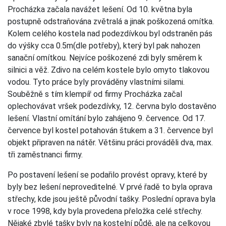
Procházka začala navážet lešení. Od 10. května byla
postupně odstraňována zvětralá a jinak poškozená omítka.
Kolem celého kostela nad podezdívkou byl odstraněn pás
do výšky cca 0.5m(dle potřeby), který byl pak nahozen
sanační omítkou. Nejvíce poškozené zdi byly směrem k
silnici a věž. Zdivo na celém kostele bylo omyto tlakovou
vodou. Tyto práce byly prováděny vlastními silami.
Souběžně s tím klempíř od firmy Procházka začal
oplechovávat vršek podezdívky, 12. června bylo dostavěno
lešení. Vlastní omítání bylo zahájeno 9. července. Od 17.
července byl kostel potahován štukem a 31. července byl
objekt připraven na nátěr. Většinu práci prováděli dva, max.
tři zaměstnanci firmy.
Po postavení lešení se podařilo provést opravy, které by
byly bez lešení neproveditelné. V prvé řadě to byla oprava
střechy, kde jsou ještě původní tašky. Poslední oprava byla
v roce 1998, kdy byla provedena přeložka celé střechy.
Nějaké zbylé tašky byly na kostelní půdě, ale na celkovou