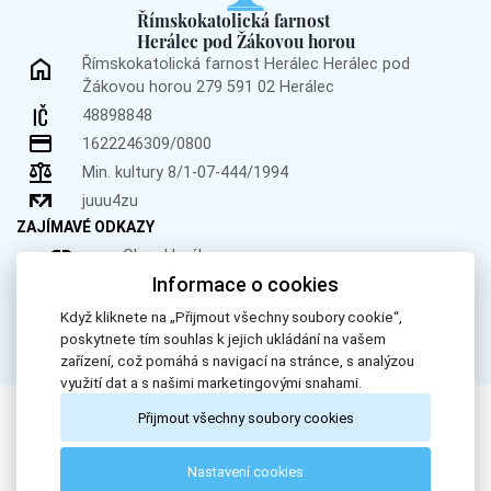
Římskokatolická farnost
Herálec pod Žákovou horou
Římskokatolická farnost Herálec
Herálec pod
Žákovou horou 279
591 02 Herálec
48898848
1622246309/0800
Min. kultury 8/1-07-444/1994
juuu4zu
ZAJÍMAVÉ ODKAZY
Obec Herálec
Informace o cookies
Obec Křižánky
Donátor.cz
Když kliknete na „Přijmout všechny soubory cookie“,
poskytnete tím souhlas k jejich ukládání na vašem
zařízení, což pomáhá s navigací na stránce, s analýzou
využití dat a s našimi marketingovými snahami.
Přijmout všechny soubory cookies
All Rights Reserved, Římskokatolická farnost Herálec. © 2024
Nastavení cookies
Webdesign by
LE CLAVERA s.r.o.