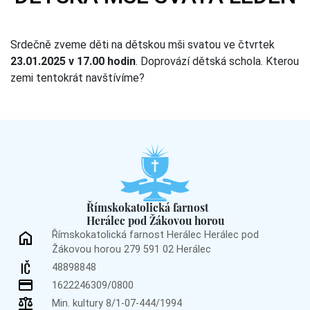
Srdečně zveme děti na dětskou mši svatou ve čtvrtek
23.01.2025 v 17.00 hodin
. Doprovází dětská schola. Kterou
zemi tentokrát navštívíme?
Římskokatolická farnost
Herálec pod Žákovou horou
Římskokatolická farnost Herálec
Herálec pod
Žákovou horou 279
591 02 Herálec
48898848
1622246309/0800
Min. kultury 8/1-07-444/1994