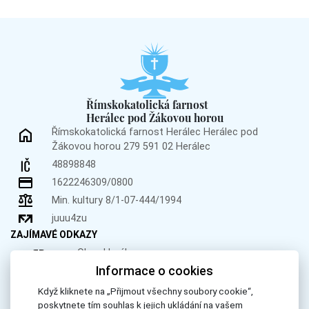
Římskokatolická farnost
Herálec pod Žákovou horou
Římskokatolická farnost Herálec
Herálec pod
Žákovou horou 279
591 02 Herálec
48898848
1622246309/0800
Min. kultury 8/1-07-444/1994
juuu4zu
ZAJÍMAVÉ ODKAZY
Obec Herálec
Informace o cookies
Obec Křižánky
Donátor.cz
Když kliknete na „Přijmout všechny soubory cookie“,
poskytnete tím souhlas k jejich ukládání na vašem