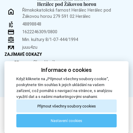
Herálec pod Žákovou horou
Římskokatolická farnost Herálec
Herálec pod
Žákovou horou 279
591 02 Herálec
48898848
1622246309/0800
Min. kultury 8/1-07-444/1994
juuu4zu
ZAJÍMAVÉ ODKAZY
Obec Herálec
Informace o cookies
Obec Křižánky
Donátor.cz
Když kliknete na „Přijmout všechny soubory cookie“,
poskytnete tím souhlas k jejich ukládání na vašem
zařízení, což pomáhá s navigací na stránce, s analýzou
využití dat a s našimi marketingovými snahami.
Přijmout všechny soubory cookies
All Rights Reserved, Římskokatolická farnost Herálec. © 2024
Nastavení cookies
Webdesign by
LE CLAVERA s.r.o.