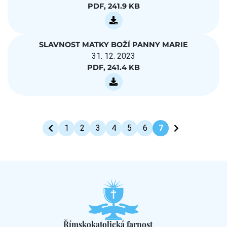
PDF, 241.9 KB
SLAVNOST MATKY BOŽÍ PANNY MARIE
31. 12. 2023
PDF, 241.4 KB
1
2
3
4
5
6
7
Římskokatolická farnost