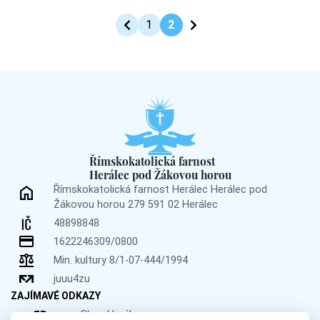
1
2
Římskokatolická farnost
Herálec pod Žákovou horou
Římskokatolická farnost Herálec
Herálec pod
Žákovou horou 279
591 02 Herálec
48898848
1622246309/0800
Min. kultury 8/1-07-444/1994
juuu4zu
ZAJÍMAVÉ ODKAZY
Obec Herálec