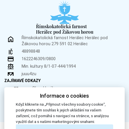
Římskokatolická farnost
Herálec pod Žákovou horou
Římskokatolická farnost Herálec
Herálec pod
Žákovou horou 279
591 02 Herálec
48898848
1622246309/0800
Min. kultury 8/1-07-444/1994
juuu4zu
ZAJÍMAVÉ ODKAZY
Obec Herálec
Informace o cookies
Obec Křižánky
Donátor.cz
Když kliknete na „Přijmout všechny soubory cookie“,
poskytnete tím souhlas k jejich ukládání na vašem
zařízení, což pomáhá s navigací na stránce, s analýzou
využití dat a s našimi marketingovými snahami.