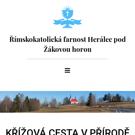
Římskokatolická farnost Herálec pod
Žákovou horou
KŘÍŽOVÁ CESTA V PŘÍRODĚ