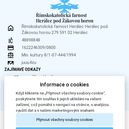
Římskokatolická farnost
Herálec pod Žákovou horou
Římskokatolická farnost Herálec
Herálec pod
Žákovou horou 279
591 02 Herálec
48898848
1622246309/0800
Min. kultury 8/1-07-444/1994
juuu4zu
ZAJÍMAVÉ ODKAZY
Obec Herálec
Informace o cookies
Obec Křižánky
Donátor.cz
Když kliknete na „Přijmout všechny soubory cookie“,
poskytnete tím souhlas k jejich ukládání na vašem
zařízení, což pomáhá s navigací na stránce, s analýzou
využití dat a s našimi marketingovými snahami.
Přijmout všechny soubory cookies
All Rights Reserved, Římskokatolická farnost Herálec. © 2024